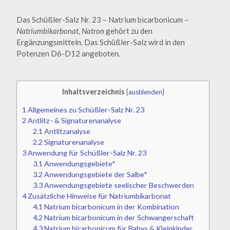
Das Schüßler-Salz Nr. 23 – Natrium bicarbonicum –
Natriumbikarbonat, Natron
gehört zu den
Ergänzungsmitteln. Das Schüßler-Salz wird in den
Potenzen D6-D12 angeboten.
Inhaltsverzeichnis
[
ausblenden
]
1
Allgemeines zu Schüßler-Salz Nr. 23
2
Antlitz- & Signaturenanalyse
2.1
Antlitzanalyse
2.2
Signaturenanalyse
3
Anwendung für Schüßler-Salz Nr. 23
3.1
Anwendungsgebiete*
3.2
Anwendungsgebiete der Salbe*
3.3
Anwendungsgebiete seelischer Beschwerden
4
Zusätzliche Hinweise für Natriumbikarbonat
4.1
Natrium bicarbonicum in der Kombination
4.2
Natrium bicarbonicum in der Schwangerschaft
4.3
Natrium bicarbonicum für Babys & Kleinkinder