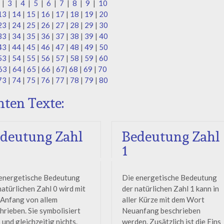
|
3
|
4
|
5
|
6
|
7
|
8
|
9
|
10
13
|
14
|
15
|
16
|
17
|
18
|
19
|
20
23
|
24
|
25
|
26
|
27
|
28
|
29
|
30
33
|
34
|
35
|
36
|
37
|
38
|
39
|
40
43
|
44
|
45
|
46
|
47
|
48
|
49
|
50
53
|
54
|
55
|
56
|
57
|
58
|
59
|
60
63
|
64
|
65
|
66
|
67
|
68
|
69
|
70
73
|
74
|
75
|
76
|
77
|
78
|
79
|
80
hten Texte:
deutung Zahl
Bedeutung Zahl
1
energetische Bedeutung
Die energetische Bedeutung
natürlichen Zahl 0 wird mit
der natürlichen Zahl 1 kann in
Anfang von allem
aller Kürze mit dem Wort
hrieben. Sie symbolisiert
Neuanfang beschrieben
s und gleichzeitig nichts.
werden. Zusätzlich ist die Eins