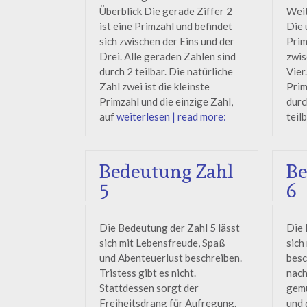
Überblick Die gerade Ziffer 2
Weit
ist eine Primzahl und befindet
Die 
sich zwischen der Eins und der
Prim
Drei. Alle geraden Zahlen sind
zwis
durch 2 teilbar. Die natürliche
Vier
Zahl zwei ist die kleinste
Prim
Primzahl und die einzige Zahl,
durc
auf
weiterlesen | read more:
teil
Bedeutung Zahl
Be
5
6
Die Bedeutung der Zahl 5 lässt
Die 
sich mit Lebensfreude, Spaß
sich
und Abenteuerlust beschreiben.
besc
Tristess gibt es nicht.
nach
Stattdessen sorgt der
gemü
Freiheitsdrang für Aufregung.
und 