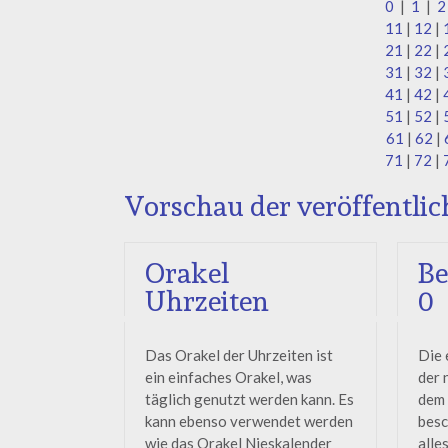
0
|
1
|
2
11
|
12
|
21
|
22
|
31
|
32
|
41
|
42
|
51
|
52
|
61
|
62
|
71
|
72
|
Vorschau der veröffentlic
Orakel
Be
Uhrzeiten
0
Das Orakel der Uhrzeiten ist
Die 
ein einfaches Orakel, was
der 
täglich genutzt werden kann. Es
dem 
kann ebenso verwendet werden
besc
wie das Orakel Nieskalender
alle