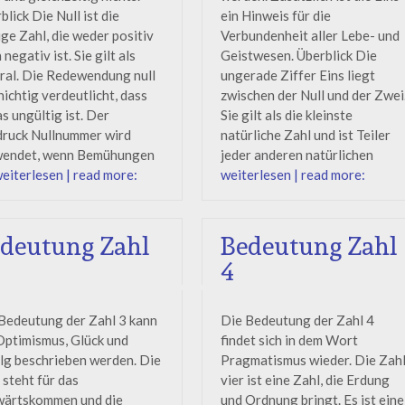
blick Die Null ist die
ein Hinweis für die
ige Zahl, die weder positiv
Verbundenheit aller Lebe- und
 negativ ist. Sie gilt als
Geistwesen. Überblick Die
ral. Die Redewendung null
ungerade Ziffer Eins liegt
nichtig verdeutlicht, dass
zwischen der Null und der Zwei
s ungültig ist. Der
Sie gilt als die kleinste
ruck Nullnummer wird
natürliche Zahl und ist Teiler
wendet, wenn Bemühungen
jeder anderen natürlichen
eiterlesen | read more:
weiterlesen | read more:
deutung Zahl
Bedeutung Zahl
4
Bedeutung der Zahl 3 kann
Die Bedeutung der Zahl 4
Optimismus, Glück und
findet sich in dem Wort
lg beschrieben werden. Die
Pragmatismus wieder. Die Zah
 steht für das
vier ist eine Zahl, die Erdung
wärtskommen und die
und Ordnung bringt. Es ist eine