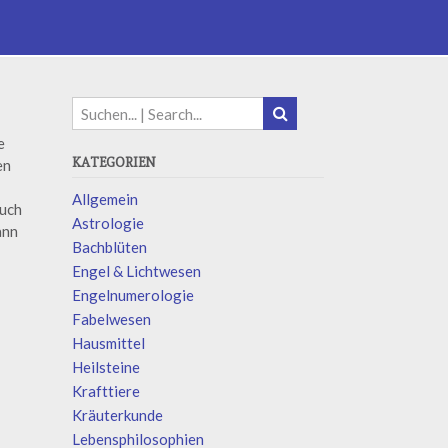
e
KATEGORIEN
en
Allgemein
auch
Astrologie
ann
Bachblüten
Engel & Lichtwesen
Engelnumerologie
Fabelwesen
Hausmittel
Heilsteine
Krafttiere
Kräuterkunde
Lebensphilosophien