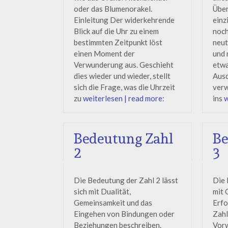
oder das Blumenorakel.
Über
Einleitung Der widerkehrende
einz
Blick auf die Uhr zu einem
noch
bestimmten Zeitpunkt löst
neut
einen Moment der
und 
Verwunderung aus. Geschieht
etwa
dies wieder und wieder, stellt
Ausd
sich die Frage, was die Uhrzeit
ver
zu
weiterlesen | read more:
ins
w
Bedeutung Zahl
Be
2
3
Die Bedeutung der Zahl 2 lässt
Die 
sich mit Dualität,
mit 
Gemeinsamkeit und das
Erfo
Eingehen von Bindungen oder
Zahl
Beziehungen beschreiben.
Vor