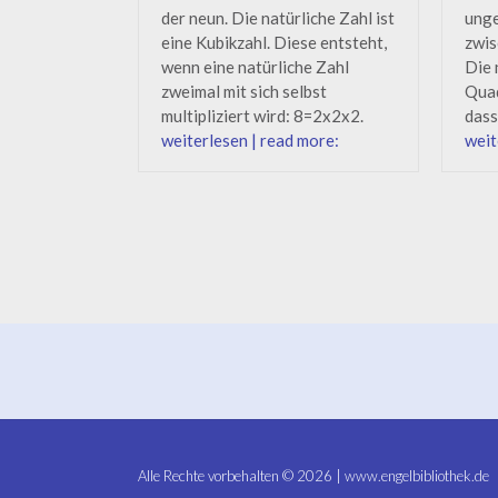
der neun. Die natürliche Zahl ist
unge
eine Kubikzahl. Diese entsteht,
zwis
wenn eine natürliche Zahl
Die 
zweimal mit sich selbst
Quad
multipliziert wird: 8=2x2x2.
dass
weiterlesen | read more:
weit
Posts
navigation
Alle Rechte vorbehalten © 2026 | www.engelbibliothek.de