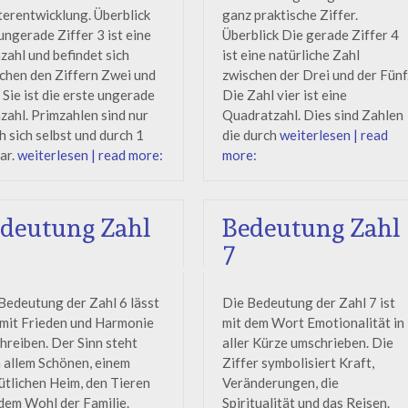
erentwicklung. Überblick
ganz praktische Ziffer.
ungerade Ziffer 3 ist eine
Überblick Die gerade Ziffer 4
zahl und befindet sich
ist eine natürliche Zahl
chen den Ziffern Zwei und
zwischen der Drei und der Fünf
. Sie ist die erste ungerade
Die Zahl vier ist eine
zahl. Primzahlen sind nur
Quadratzahl. Dies sind Zahlen
h sich selbst und durch 1
die durch
weiterlesen | read
bar.
weiterlesen | read more:
more:
deutung Zahl
Bedeutung Zahl
7
Bedeutung der Zahl 6 lässt
Die Bedeutung der Zahl 7 ist
 mit Frieden und Harmonie
mit dem Wort Emotionalität in
hreiben. Der Sinn steht
aller Kürze umschrieben. Die
 allem Schönen, einem
Ziffer symbolisiert Kraft,
tlichen Heim, den Tieren
Veränderungen, die
dem Wohl der Familie.
Spiritualität und das Reisen.