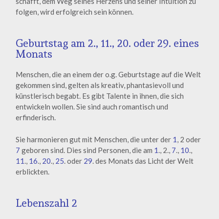
schafft, dem Weg seines Herzens und seiner Intuition zu
folgen, wird erfolgreich sein können.
Geburtstag am 2., 11., 20. oder 29. eines
Monats
Menschen, die an einem der o.g. Geburtstage auf die Welt
gekommen sind, gelten als kreativ, phantasievoll und
künstlerisch begabt. Es gibt Talente in ihnen, die sich
entwickeln wollen. Sie sind auch romantisch und
erfinderisch.
Sie harmonieren gut mit Menschen, die unter der
1
, 2 oder
7
geboren sind. Dies sind Personen, die am
1
., 2.,
7
.,
10
.,
11
.,
16
.,
20
.,
25
. oder
29
. des Monats das Licht der Welt
erblickten.
Lebenszahl 2