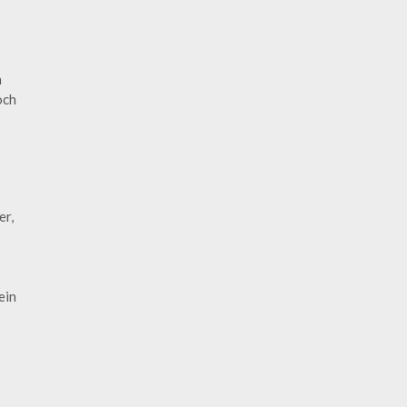
n
och
er,
ein