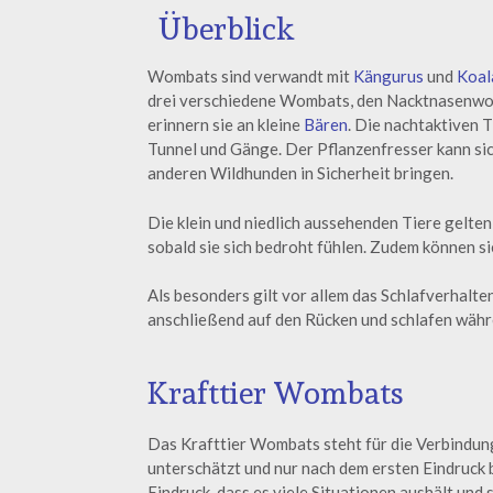
Überblick
Wombats sind verwandt mit
Kängurus
und
Koal
drei verschiedene Wombats, den Nacktnasenwom
erinnern sie an kleine
Bären
. Die nachtaktiven T
Tunnel und Gänge. Der Pflanzenfresser kann si
anderen Wildhunden in Sicherheit bringen.
Die klein und niedlich aussehenden Tiere gelten
sobald sie sich bedroht fühlen. Zudem können sie
Als besonders gilt vor allem das Schlafverhalten
anschließend auf den Rücken und schlafen währen
Krafttier Wombats
Das Krafttier Wombats steht für die Verbindung
unterschätzt und nur nach dem ersten Eindruck b
Eindruck, dass es viele Situationen aushält und s