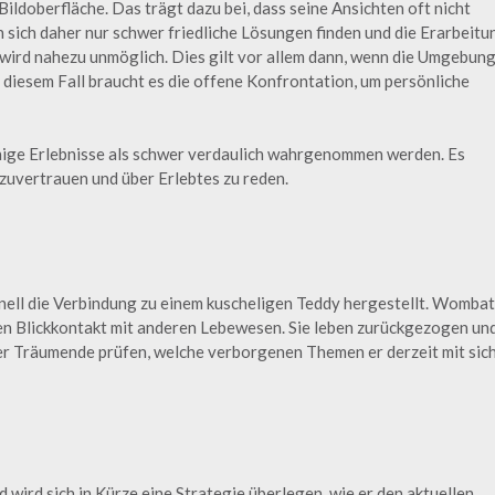
ildoberfläche. Das trägt dazu bei, dass seine Ansichten oft nicht
sich daher nur schwer friedliche Lösungen finden und die Erarbeitu
ird nahezu unmöglich. Dies gilt vor allem dann, wenn die Umgebun
 diesem Fall braucht es die offene Konfrontation, um persönliche
nige Erlebnisse als schwer verdaulich wahrgenommen werden. Es
nzuvertrauen und über Erlebtes zu reden.
s
nell die Verbindung zu einem kuscheligen Teddy hergestellt. Womba
den Blickkontakt mit anderen Lebewesen. Sie leben zurückgezogen un
der Träumende prüfen, welche verborgenen Themen er derzeit mit sic
wird sich in Kürze eine Strategie überlegen, wie er den aktuellen