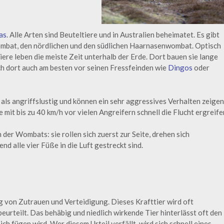
as
. Alle Arten sind Beuteltiere und in Australien beheimatet. Es gibt
bat, den nördlichen und den südlichen Haarnasenwombat. Optisch
iere leben die meiste Zeit unterhalb der Erde. Dort bauen sie lange
ch dort auch am besten vor seinen Fressfeinden wie
Dingos
oder
 als angriffslustig und können ein sehr aggressives Verhalten zeigen
 mit bis zu 40 km/h vor vielen Angreifern schnell die Flucht ergreife
 der Wombats: sie rollen sich zuerst zur Seite, drehen sich
d alle vier Füße in die Luft gestreckt sind.
 von Zutrauen und Verteidigung. Dieses Krafttier wird oft
eurteilt. Das behäbig und niedlich wirkende Tier hinterlässt oft den
ich fügen wird. Wer diesem Urteil verfällt, wird sich schnell eines