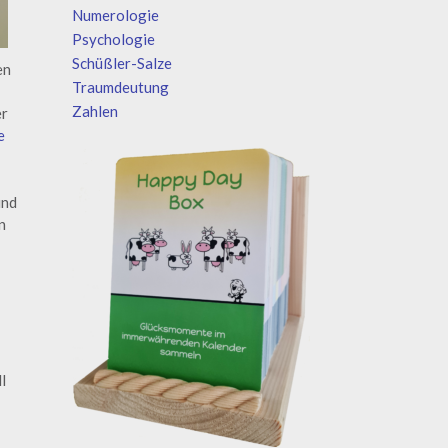
Numerologie
Psychologie
Schüßler-Salze
en
Traumdeutung
Zahlen
er
e
und
n
l