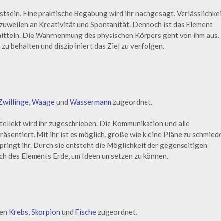
stsein. Eine praktische Begabung wird ihr nachgesagt. Verlässlichke
 zuweilen an Kreativität und Spontanität. Dennoch ist das Element
mitteln. Die Wahrnehmung des physischen Körpers geht von ihm aus.
e zu behalten und diszipliniert das Ziel zu verfolgen.
Zwillinge
,
Waage
und
Wassermann
zugeordnet.
ntellekt wird ihr zugeschrieben. Die Kommunikation und alle
äsentiert. Mit ihr ist es möglich, große wie kleine Pläne zu schmied
ringt ihr. Durch sie entsteht die Möglichkeit der gegenseitigen
ch des Elements Erde, um Ideen umsetzen zu können.
hen
Krebs
,
Skorpion
und
Fische
zugeordnet.