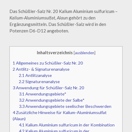
Das Schüßler-Salz Nr. 20 Kalium Aluminium sulfuricum –
Kalium-Aluminiumsulfat, Alaun
gehört zu den
Ergänzungsmitteln. Das Schüßler-Salz wird in den
Potenzen D6-D12 angeboten.
Inhaltsverzeichnis
[
ausblenden
]
1
Allgemeines zu Schüßler-Salz Nr. 20
2
Antlitz- & Signaturenanalyse
2.1
Antlitzanalyse
2.2
Signaturenanalyse
3
Anwendung für Schüßler-Salz Nr. 20
3.1
Anwendungsgebiete*
3.2
Anwendungsgebiete der Salbe*
3.3
Anwendungsgebiete seelischer Beschwerden
4
Zusätzliche Hinweise für Kalium-Aluminiumsulfat
(Alaun)
4.1
Kalium Aluminium sulfuricum in der Kombination
4.2
Kalium Aluminium sulfuricum in der